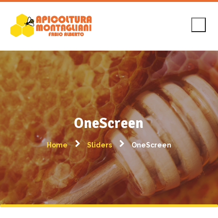
OneScreen
Home
Sliders
OneScreen