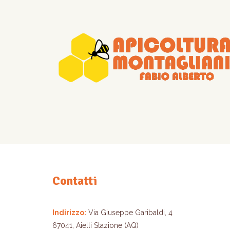
opzioni
possono
essere
scelte
nella
pagina
del
prodotto
Contatti
Indirizzo:
Via Giuseppe Garibaldi, 4
67041, Aielli Stazione (AQ)