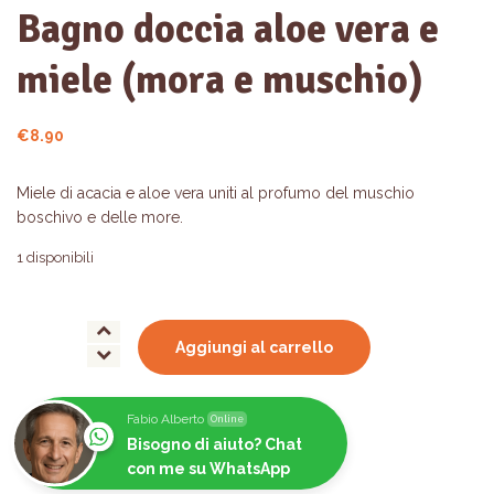
Bagno doccia aloe vera e
miele (mora e muschio)
€
8.90
Miele di acacia e aloe vera uniti al profumo del muschio
boschivo e delle more.
1 disponibili
Bagno
Aggiungi al carrello
doccia
aloe
vera
Fabio Alberto
Online
e
Bisogno di aiuto? Chat
miele
con me su WhatsApp
(mora