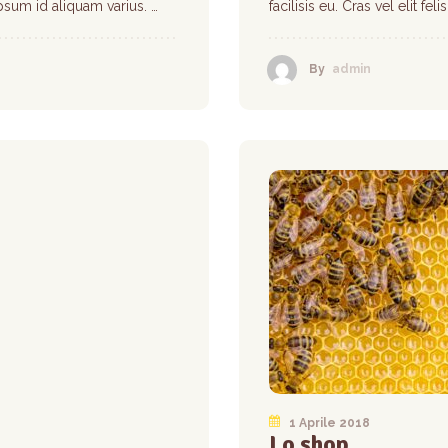
 ipsum id aliquam varius. …
facilisis eu. Cras vel elit fe
By
admin
1 Aprile 2018
Lo shop