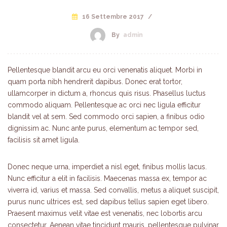
16 Settembre 2017
/
By
admin
Pellentesque blandit arcu eu orci venenatis aliquet. Morbi in
quam porta nibh hendrerit dapibus. Donec erat tortor,
ullamcorper in dictum a, rhoncus quis risus. Phasellus luctus
commodo aliquam. Pellentesque ac orci nec ligula efficitur
blandit vel at sem. Sed commodo orci sapien, a finibus odio
dignissim ac. Nunc ante purus, elementum ac tempor sed,
facilisis sit amet ligula.
Donec neque urna, imperdiet a nisl eget, finibus mollis lacus.
Nunc efficitur a elit in facilisis. Maecenas massa ex, tempor ac
viverra id, varius et massa. Sed convallis, metus a aliquet suscipit,
purus nunc ultrices est, sed dapibus tellus sapien eget libero.
Praesent maximus velit vitae est venenatis, nec lobortis arcu
consectetur. Aenean vitae tincidunt mauris, pellentesque pulvinar